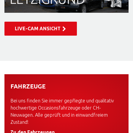
LIVE-CAM ANSICHT
FAHRZEUGE
Bei uns finden Sie immer gepflegte und qualitativ
hochwertige Occasionsfahrzeuge oder CH-
Neuwagen. Alle geprüft und in einwandfreiem
Zustand!
Zu den Fahrzeugen