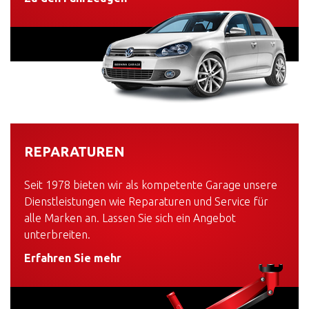
REPARATUREN
Seit 1978 bieten wir als kompetente Garage unsere
Dienstleistungen wie Reparaturen und Service für
alle Marken an. Lassen Sie sich ein Angebot
unterbreiten.
Erfahren Sie mehr